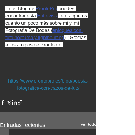
En el Blog de 
ProntoPro
 puedes 
encontrar esta 
Entrevista
, en la que os 
cuento un poco más sobre mí y, mí 
Fotografía De Bodas (
enfoques con 
foto nocturna y lightpainting
). ¡Gracias 
a los amigos de Prontopro!
https://www.prontopro.es/blog/poesia-
fotografica-con-trazos-de-luz/
Ver todo
Entradas recientes