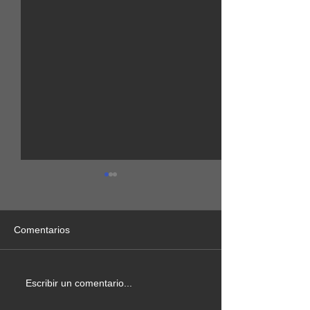
Comentarios
EXPOSICIÓN
TALLER FOTOG
Escribir un comentario...
FOTOGRAFÍA
NOCTURNA / V